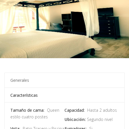
Generales
Características
Tamaño de cama:
Queen
Capacidad:
Hasta 2 adultos
estilo cuatro postes
Ubicación:
Segundo nivel
Vista:
Patio Trasero y Piscina
Fumadores:
Si