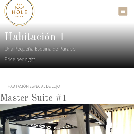
Habitación 1
Una Pequeña Esquina de Paraíso
Price per night
HABITACIÓN ESPECIAL DE LUJO
Master Suite #1